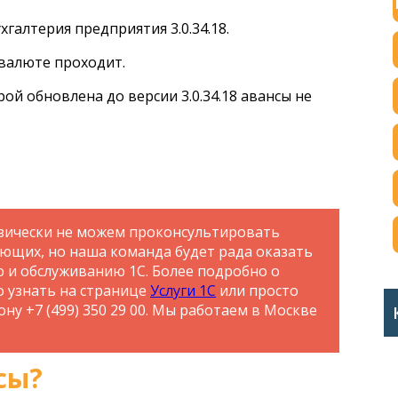
ухгалтерия предприятия 3.0.34.18.
 валюте проходит.
ой обновлена до версии 3.0.34.18 авансы не
зически не можем проконсультировать
ающих, но наша команда будет рада оказать
ю и обслуживанию 1С. Более подробно о
о узнать на странице
Услуги 1С
или просто
ну +7 (499) 350 29 00. Мы работаем в Москве
сы?