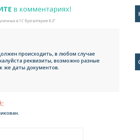
ИТЕ
в комментариях!
ученных в 1С бухгалтерия 8.3
”
должен происходить, в любом случае
жалуйста реквизиты, возможно разные
ак же даты документов.
:
ликован.