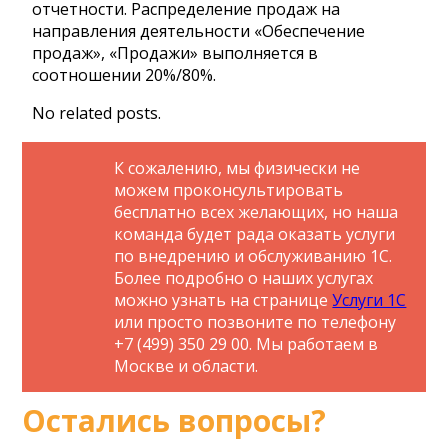
отчетности. Распределение продаж на
направления деятельности «Обеспечение
продаж», «Продажи» выполняется в
соотношении 20%/80%.
No related posts.
К сожалению, мы физически не
можем проконсультировать
бесплатно всех желающих, но наша
команда будет рада оказать услуги
по внедрению и обслуживанию 1С.
Более подробно о наших услугах
можно узнать на странице
Услуги 1С
или просто позвоните по телефону
+7 (499) 350 29 00. Мы работаем в
Москве и области.
Остались вопросы?