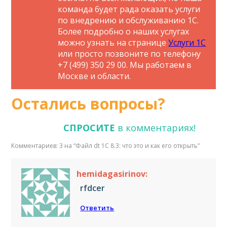
команда будет рада оказать услуги
по внедрению и обслуживанию 1С.
Более подробно о наших услугах
можно узнать на странице
Услуги 1С
или просто позвоните по телефону
+7 (499) 350 29 00. Мы работаем в
Москве и области.
Остались вопросы?
СПРОСИТЕ
в комментариях!
Комментариев: 3 на “
Файл dt 1С 8.3: что это и как его открыть
”
hemidagasirinov:
rfdcer
Ответить