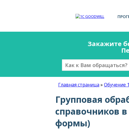
ПРОГ
Закажите б
Пе
Главная страница
»
Обучение 
Групповая обра
справочников в 
формы)