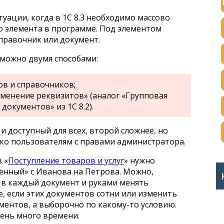
уации, когда в 1С 8.3 необходимо массово
о элемента в программе. Под элементом
правочник или документ.
можно двумя способами:
ов и справочников;
менение реквизитов» (аналог «Групповая
документов» из 1С 8.2).
и доступный для всех, второй сложнее, но
ько пользователям с правами администратора.
 «
Поступление товаров и услуг
» нужно
енный» с Иванова на Петрова. Можно,
 в каждый документ и руками менять
е, если этих документов сотни или изменить
ументов, а выборочно по какому-то условию.
ень много времени.