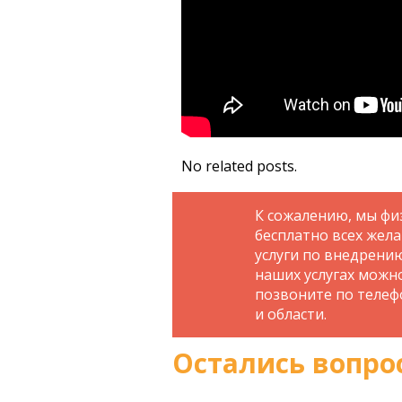
No related posts.
К сожалению, мы фи
бесплатно всех жел
услуги по внедрени
наших услугах можн
позвоните по телефо
и области.
Остались вопро