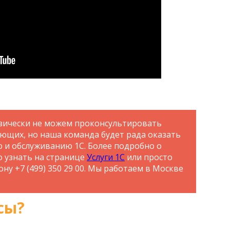
зически не можем проконсультировать
ающих, но наша команда будет рада оказать
ю и обслуживанию 1С. Более подробно о
о узнать на странице
Услуги 1С
или просто
ну +7 (499) 350 29 00. Мы работаем в Москве
сы?